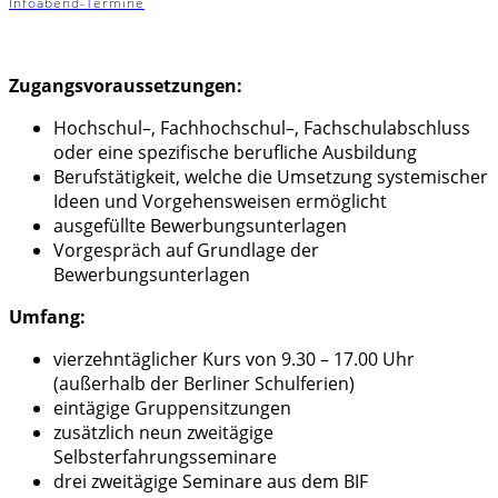
Infoabend-Termine
Zugangsvoraussetzungen:
Hochschul
–
, Fachhochschul
–
, Fachschulabschluss
oder eine
spezifische
berufliche Ausbildung
Berufstätigkeit, welche die Umsetzung systemischer
Ideen und Vorg
e
hensweisen ermöglicht
ausgefüllte Bewerbungsunterlagen
Vorgespräch auf Grundlage der
Bewerbungsunterlagen
Umfang:
vierzehntäg
licher
Kurs
von 9
.30
–
17.00 Uhr
(außerhalb der Berliner Schulferien)
eintägige Gruppensitzungen
zusätzlich neun
zweitägige
Selbsterfahrungsseminare
drei
zweitägige Seminare aus dem BIF