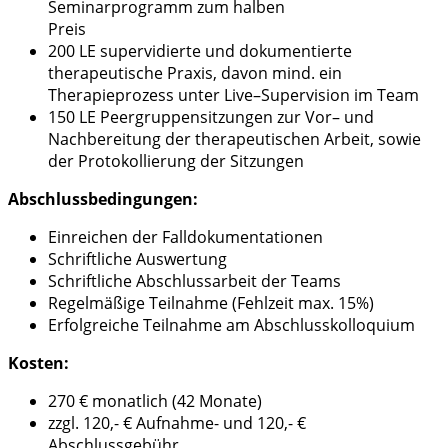
Seminarprogramm zum halben
Preis
2
00 LE
supervidierte
und dokumentierte
therapeutische Praxis,
davon mind. ein
Therapieprozess
unter Live
–
Supervision im Team
1
5
0
LE
Peergruppensitzungen zur Vor
–
und
Nachbereitung der
therapeutischen Arbeit, sowie
der Protokollierung der Sitzungen
Abschlussbedingungen
:
Einreichen der Falldokument
at
ionen
Schriftliche Auswertung
Schriftliche Abschlussarbeit der Teams
Regelmäßige Teilnahme (Fehlzeit
max.
15%
)
Erfolgreiche Teilnahme am Abschlusskolloquium
Kosten:
270 € monatlich (42 Monate)
zzgl. 120,- € Aufnahme- und 120,- €
Abschlussgebühr