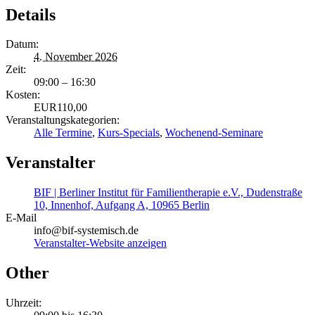
Details
Datum:
4. November 2026
Zeit:
09:00 – 16:30
Kosten:
EUR110,00
Veranstaltungskategorien:
Alle Termine
,
Kurs-Specials
,
Wochenend-Seminare
Veranstalter
BIF | Berliner Institut für Familientherapie e.V., Dudenstraße
10, Innenhof, Aufgang A, 10965 Berlin
E-Mail
info@bif-systemisch.de
Veranstalter-Website anzeigen
Other
Uhrzeit: