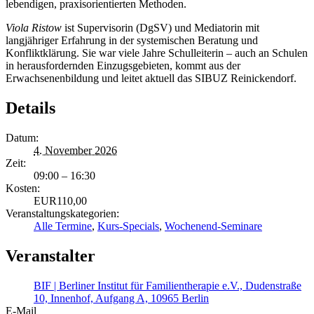
lebendigen, praxisorientierten Methoden.
Viola Ristow
ist Supervisorin (DgSV) und Mediatorin mit
langjähriger Erfahrung in der systemischen Beratung und
Konfliktklärung. Sie war viele Jahre Schulleiterin – auch an Schulen
in herausfordernden Einzugsgebieten, kommt aus der
Erwachsenenbildung und leitet aktuell das SIBUZ Reinickendorf.
Details
Datum:
4. November 2026
Zeit:
09:00 – 16:30
Kosten:
EUR110,00
Veranstaltungskategorien:
Alle Termine
,
Kurs-Specials
,
Wochenend-Seminare
Veranstalter
BIF | Berliner Institut für Familientherapie e.V., Dudenstraße
10, Innenhof, Aufgang A, 10965 Berlin
E-Mail