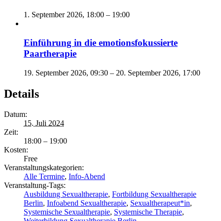
1. September 2026, 18:00
–
19:00
Einführung in die emotionsfokussierte
Paartherapie
19. September 2026, 09:30
–
20. September 2026, 17:00
Details
Datum:
15. Juli 2024
Zeit:
18:00 – 19:00
Kosten:
Free
Veranstaltungskategorien:
Alle Termine
,
Info-Abend
Veranstaltung-Tags:
Ausbildung Sexualtherapie
,
Fortbildung Sexualtherapie
Berlin
,
Infoabend Sexualtherapie
,
Sexualtherapeut*in
,
Systemische Sexualtherapie
,
Systemische Therapie
,
Weiterbildung Sexualtherapie Berlin